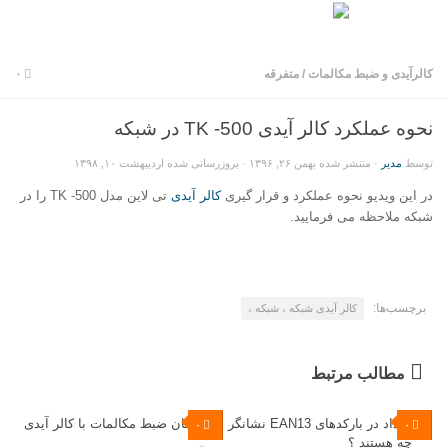
کالرآیدی و ضبط مکالمات
/
متفرقه
۰
نحوه عملکرد کالر آیدی TK -500 در شبکه
توسط
مدیر
· منتشر شده
بهمن ۲۶, ۱۳۹۶
· بروزرسانی شده
اردیبهشت ۱۰, ۱۳۹۸
در این ویدیو نحوه عملکرد و قرار گیری
کالر آیدی
تی لاین مدل TK -500 را در
شبکه ملاحظه می فرمایید.
برچسب‌ها:
کالر آیدی شبکه ، شبکه ،
مطالب مرتبط
اعداد در بارکدهای EAN13 نشانگر
امکان ضبط مکالمات با کالر آیدی
۰
۰
چه هستند ؟