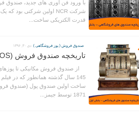
با ورود فن آوری های جدید، صندوق ف
شرکت NCR اولین شرکتی بود ک
قدرت الکتریکی ساخت...
صندوق فروش ( پوز فروشگاهی )
دی ۳۰, ۱۳۹۶
تاریخچه صندوق فروش (POS) – بخش اول
از صندوق فروش مکانیکی تا پوزهای
145 سال گذشته همانطور که در فیلم 
ساخت اولین صندوق پول (صندوق فرو
1871 توسط جیمز...