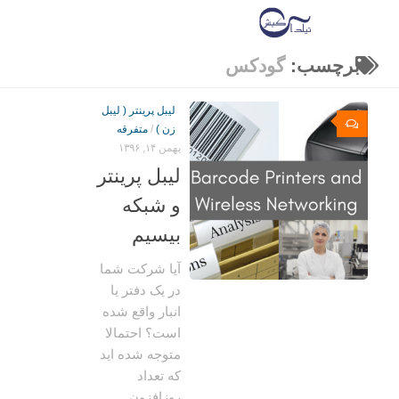
برچسب:
گودکس
لیبل پرینتر ( لیبل
۰
زن )
/
متفرقه
بهمن ۱۴, ۱۳۹۶
لیبل پرینتر
و شبکه
بیسیم
آیا شرکت شما
در یک دفتر یا
انبار واقع شده
است؟ احتمالا
متوجه شده اید
که تعداد
روزافزون