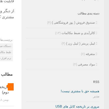
قابلیت ها
دسته بندی مطالب
مشتری که 
صندوق فروش ( پوز فروشگاهی )
(۴)
کالرآیدی و ضبط مکالمات
(۱۳)
برچسب‌ها:
لیبل پرینتر ( لیبل زن )
(۳)
دستگاه ضب
ظبط مکالم
متفرقه
(۶)
نرم افزار 
مواد مصرفی
(۲)
مطالب م
RSS
تاریخچ
۰
همیشه حق با مشتری نیست!
دوم)
مدیر
بهمن ۸, ۱۳۹۶
مروری بر تاریخچه کابل های USB