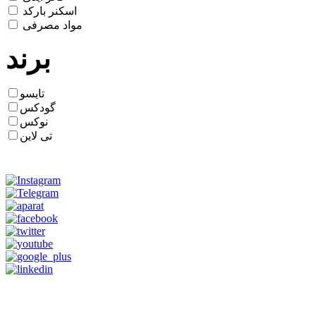
اسکنر بارکد
مواد مصرفی
برند
تایسو
گودکس
نوکس
تی لاین