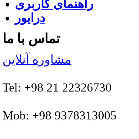
راهنمای کاربری
درایور
تماس با ما
مشاوره آنلاین
Tel: +98 21 22326730
Mob: +98 9378313005